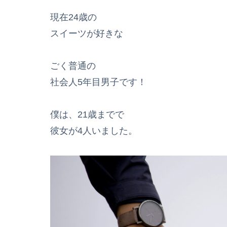
現在24歳の
スイーツが好きな
ごく普通の
社会人5年目男子です！
僕は、21歳までで
彼女が4人いました。