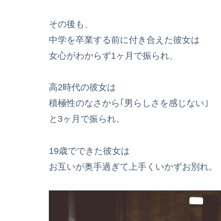
その後も、
中学を卒業する前に付き合えた彼女は
女心がわからず1ヶ月で振られ、
高2時代の彼女は
積極性のなさから｢男らしさを感じない｣
と3ヶ月で振られ、
19歳でできた彼女は
お互いが奥手過ぎて上手くいかずお別れ。