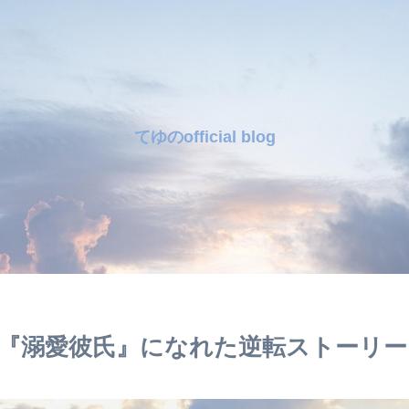
てゆのofficial blog
が『溺愛彼氏』になれた逆転ストーリー