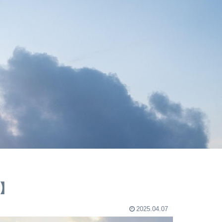
】
2025.04.07