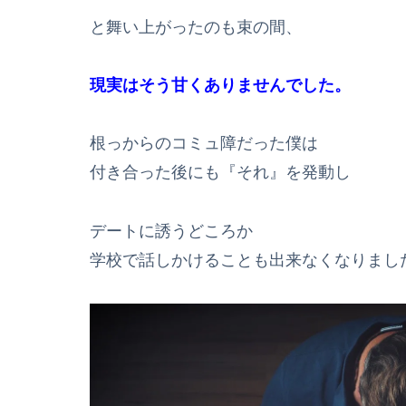
と舞い上がったのも束の間、
現実はそう甘くありませんでした。
根っからのコミュ障だった僕は
付き合った後にも『それ』を発動し
デートに誘うどころか
学校で話しかけることも出来なくなりまし